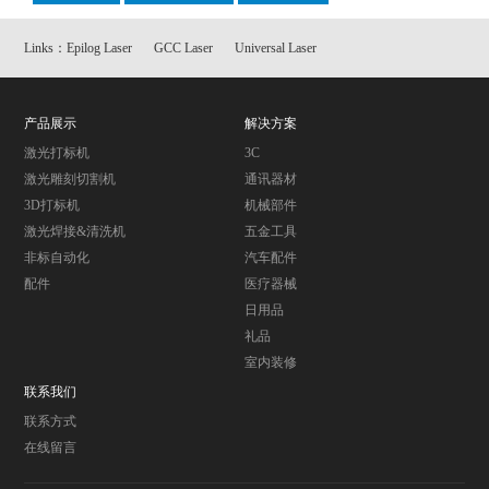
Links：
Epilog Laser
GCC Laser
Universal Laser
产品展示
解决方案
激光打标机
3C
激光雕刻切割机
通讯器材
3D打标机
机械部件
激光焊接&清洗机
五金工具
非标自动化
汽车配件
配件
医疗器械
日用品
礼品
室内装修
联系我们
联系方式
在线留言