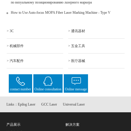
по визуальному позиционированию лазерного маркера
How to Use Auto-focus MOPA Fiber Laser Marking Machine - Type V
> 3C
> 通讯器材
> 机械部件
> 五金工具
> 汽车配件
> 医疗器械
contact number
Online consultation
Online message
Links：
Epilog Laser
GCC Laser
Universal Laser
产品展示
解决方案