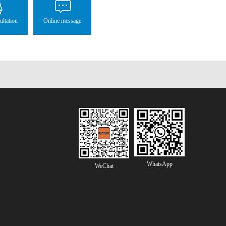
ultation
Online message
WhatsApp
WeChat