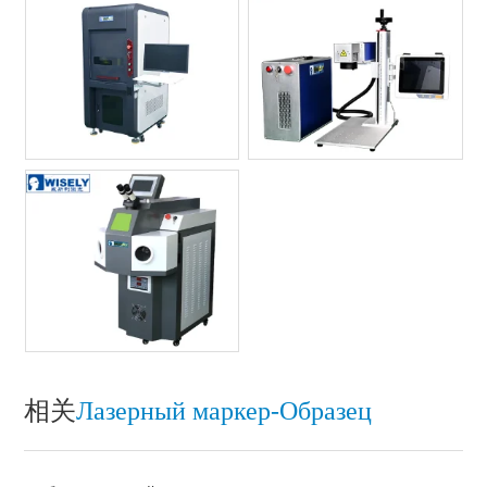
相关
Лазерный маркер-Oбразец