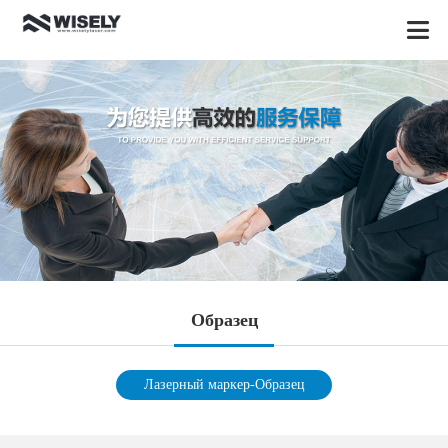
Oбразец
Лазерный маркер-Oбразец