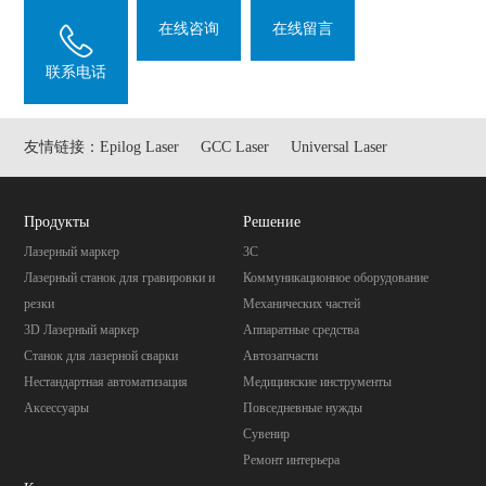
在线咨询
在线留言
联系电话
友情链接：
Epilog Laser
GCC Laser
Universal Laser
Продукты
Pешение
Лазерный маркер
3C
Лазерный станок для гравировки и
Коммуникационное оборудование
резки
Механических частей
3D Лазерный маркер
Aппаратные средства
Станок для лазерной сварки
Автозапчасти
Нестандартная автоматизация
Mедицинские инструменты
Аксессуары
Повседневные нужды
Cувенир
Pемонт интерьера