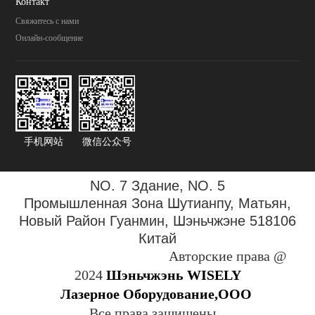
Контакт
Свяжитесь с нами
Онлайн-сообщение
手机网站
微信公众号
NO. 7 Здание, NO. 5
Промышленная Зона
Шутианпу, Матьян,
Новый Район Гуанмин, Шэньчжэне 518106
Китай
Авторские права @
2024
Шэньчжэнь WISELY
Лазерное Оборудование,ООО
Все права защищены.