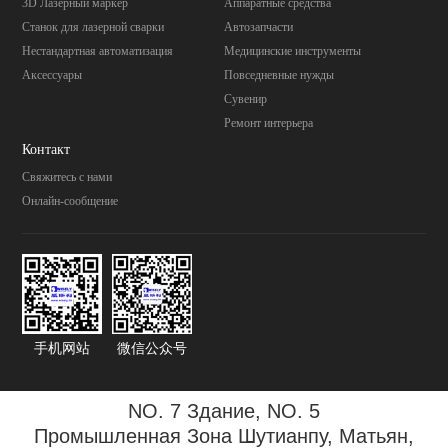
3D Лазерный маркер
Aппаратные средства
Станок для лазерной сварки
Автозапчасти
Нестандартная автоматизация
Mедицинские инструменты
Аксессуары
Повседневные нужды
Cувенир
Pемонт интерьера
Контакт
Свяжитесь с нами
Онлайн-сообщение
手机网站
微信公众号
NO. 7 Здание, NO. 5
Промышленная Зона
Шутианпу, Матьян,