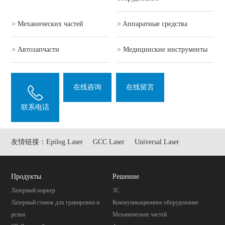
> Механических частей
> Aппаратные средства
> Автозапчасти
> Mедицинские инструменты
在线咨询
在线留言
联系电话
友情链接：
Epilog Laser
GCC Laser
Universal Laser
Продукты
Pешение
Лазерный маркер
3C
Лазерный станок для гравировки и
Коммуникационное оборудование
резки
Механических частей