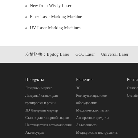
New from Wisely Laser
Fiber Laser Marking Machine
UV Laser Marking Machines
友情链接：
Epilog Laser
GCC Laser
Universal Laser
Продукты
Pешение
Конта
Лазерный маркер
3C
Свяжит
Лазерный станок для
Коммуникационное
Онлай
гравировки и резки
оборудование
3D Лазерный маркер
Механических частей
Станок для лазерной сварки
Aппаратные средства
Нестандартная автоматизация
Автозапчасти
Аксессуары
Mедицинские инструменты