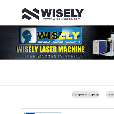
Лазерный маркер
Лазе
для 