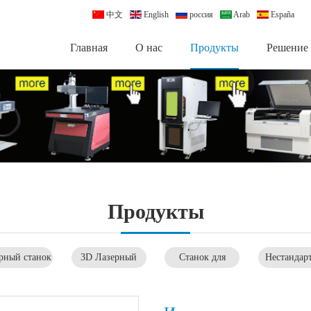
中文
English
россия
Arab
España
Главная
О нас
Продукты
Pешение
Продукты
рный станок
3D Лазерный
Станок для
Нестандар
гравировки и
маркер
лазерной сварки
автоматиз
резки