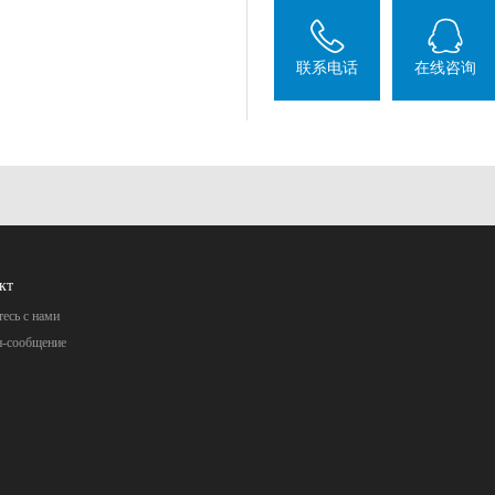
联系电话
在线咨询
кт
есь с нами
н-сообщение