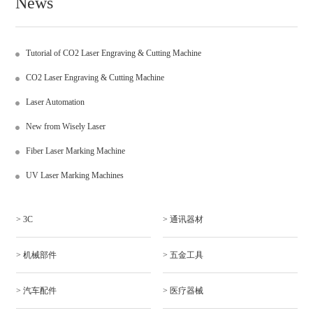
News
Tutorial of CO2 Laser Engraving & Cutting Machine
CO2 Laser Engraving & Cutting Machine
Laser Automation
New from Wisely Laser
Fiber Laser Marking Machine
UV Laser Marking Machines
> 3C
> 通讯器材
> 机械部件
> 五金工具
> 汽车配件
> 医疗器械