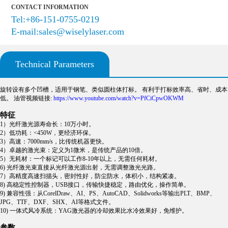
CONTACT INFORMATION
Tel:+86-151-0755-0219
E-mail:sales@wiselylaser.com
Technical Parameters
旋转设有多个凹槽，适用于钢笔、类似圆柱体打标。 有利于打标效率高、省时、成本
低。 油管视频链接:
https://www.youtube.com/watch?v=PfCiCpwOKWM
特征
1）光纤激光源寿命长：10万小时。
2）低功耗：<450W，更经济环保。
3）高速：7000mm/s，比传统机器更快。
4）卓越的激光束：定义为1微米，是传统产品的10倍。
5）无耗材：一个标记可以工作8-10年以上，无需任何耗材。
6) 光纤激光束直接从光纤激光源出射，无需调整激光光路。
7）高精度高速扫描头，密封性好，防尘防水，体积小，结构紧凑。
8) 高稳定性控制器，USB接口，传输快捷稳定，路由优化，操作简单。
9) 兼容性强：从CorelDraw、AI、PS、AutoCAD、Solidworks等输出PLT、BMP、
JPG、TTF、DXF、SHX、AI等格式文件。
10) 一体式风冷系统：YAG激光器的冷却效果比水冷效果好，免维护。
参数