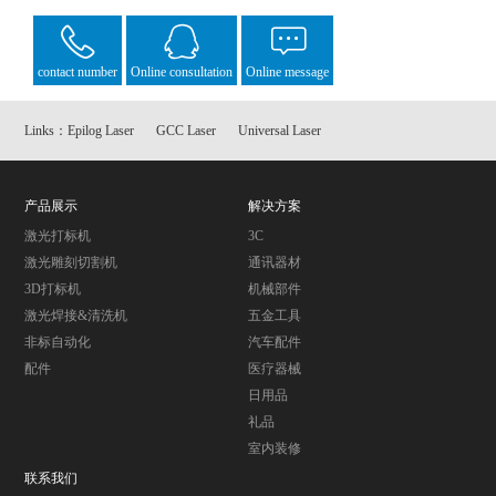
contact number
Online consultation
Online message
Links：
Epilog Laser
GCC Laser
Universal Laser
产品展示
解决方案
激光打标机
3C
激光雕刻切割机
通讯器材
3D打标机
机械部件
激光焊接&清洗机
五金工具
非标自动化
汽车配件
配件
医疗器械
日用品
礼品
室内装修
联系我们