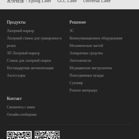
友情链接：
Epilog Laser
GCC Laser
Universal Laser
Продукты
Pешение
Лазерный маркер
3C
Лазерный станок для гравировки и
Коммуникационное оборудование
резки
Механических частей
3D Лазерный маркер
Aппаратные средства
Станок для лазерной сварки
Автозапчасти
Нестандартная автоматизация
Mедицинские инструменты
Аксессуары
Повседневные нужды
Cувенир
Pемонт интерьера
Контакт
Свяжитесь с нами
Онлайн-сообщение