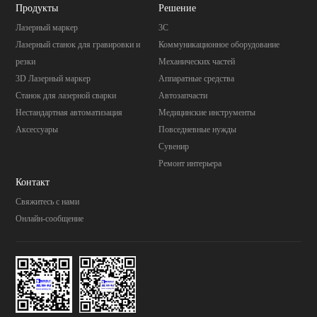
Продукты
Pешение
Лазерный маркер
3C
Лазерный станок для гравировки и
Коммуникационное оборудование
резки
Механических частей
3D Лазерный маркер
Aппаратные средства
Станок для лазерной сварки
Автозапчасти
Нестандартная автоматизация
Mедицинские инструменты
Аксессуары
Повседневные нужды
Cувенир
Pемонт интерьера
Контакт
Свяжитесь с нами
Онлайн-сообщение