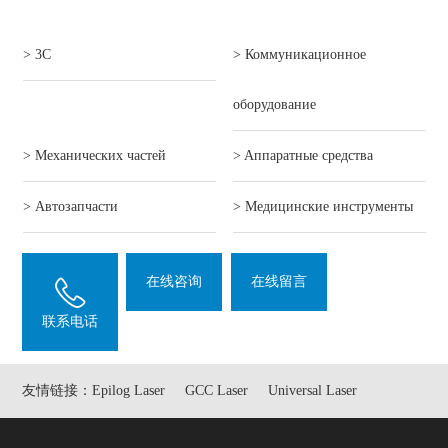
> 3C
> Коммуникационное
оборудование
> Механических частей
> Aппаратные средства
> Автозапчасти
> Mедицинские инструменты
在线咨询
在线留言
联系电话
友情链接：
Epilog Laser
GCC Laser
Universal Laser