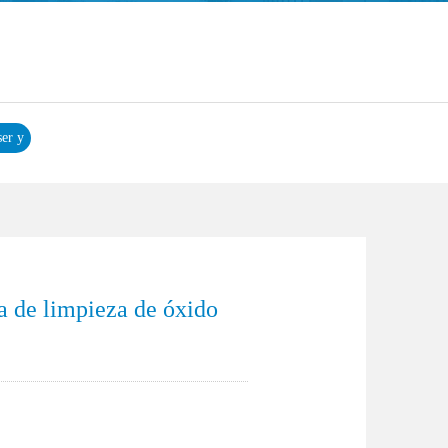
ser y
r
a de limpieza de óxido