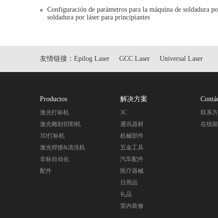
Configuración de parámetros para la máquina de soldadura por
soldadura por láser para principiantes
友情链接：
Epilog Laser
GCC Laser
Universal Laser
Productos
解决方案
Contá
激光打标机
3C
联系
激光雕刻切割机
通讯器材
在线
3D打标机
机械部件
激光焊接&清洗机
五金工具
非标自动化
汽车配件
配件
医疗器械
日用品
礼品
室内装修