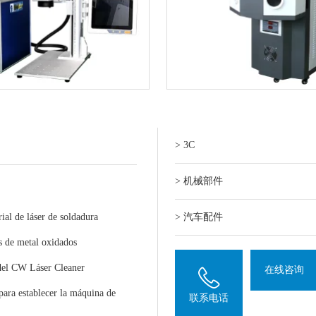
> 3C
> 机械部件
al de láser de soldadura
> 汽车配件
s de metal oxidados
 del CW Láser Cleaner
在线咨询
 para establecer la máquina de
联系电话