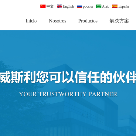
中文
English
россия
Arab
España
Inicio
Nosotros
Productos
解决方案