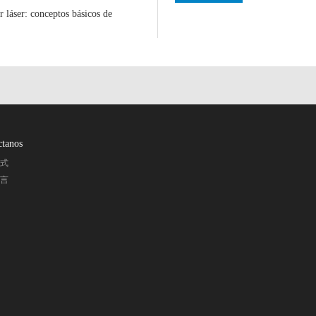
 láser: conceptos básicos de
ctanos
方式
留言