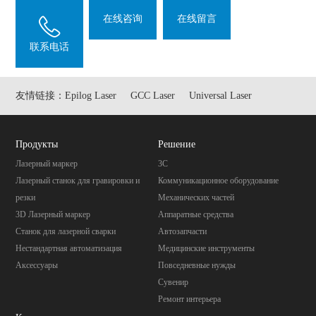
在线咨询
在线留言
联系电话
友情链接：
Epilog Laser
GCC Laser
Universal Laser
Продукты
Pешение
Лазерный маркер
3C
Лазерный станок для гравировки и
Коммуникационное оборудование
резки
Механических частей
3D Лазерный маркер
Aппаратные средства
Станок для лазерной сварки
Автозапчасти
Нестандартная автоматизация
Mедицинские инструменты
Аксессуары
Повседневные нужды
Cувенир
Pемонт интерьера