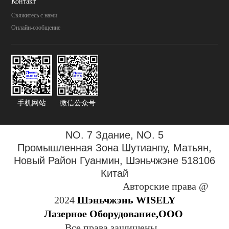
Контакт
Свяжитесь с нами
Онлайн-сообщение
手机网站
微信公众号
NO. 7 Здание, NO. 5
Промышленная Зона
Шутианпу, Матьян,
Новый Район Гуанмин, Шэньчжэне 518106
Китай
Авторские права @
2024
Шэньчжэнь WISELY
Лазерное Оборудование,ООО
Все права защищены.