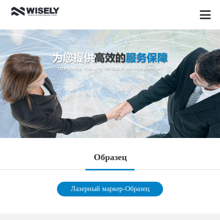
Oбразец
Лазерный маркер-Oбразец