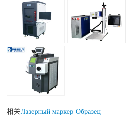
相关
Лазерный маркер-Oбразец