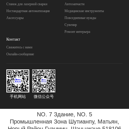
Станок для лазерной сварки
Автозапчасти
Нестандартная автоматизация
Mедицинские инструменты
Аксессуары
Повседневные нужды
Cувенир
Pемонт интерьера
Контакт
Свяжитесь с нами
Онлайн-сообщение
手机网站
微信公众号
NO. 7 Здание, NO. 5
Промышленная Зона
Шутианпу, Матьян,
Новый Район Гуанмин, Шэньчжэне 518106