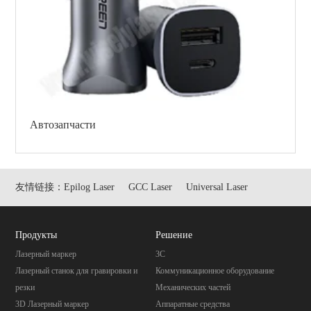
Автозапчасти
友情链接：
Epilog Laser
GCC Laser
Universal Laser
Продукты
Pешение
Лазерный маркер
3C
Лазерный станок для гравировки и
Коммуникационное оборудование
резки
Механических частей
3D Лазерный маркер
Aппаратные средства