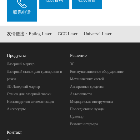
联系电话
友情链接：
Epilog Laser
GCC Laser
Universal Laser
Продукты
Pешение
Лазерный маркер
3C
Лазерный станок для гравировки и
Коммуникационное оборудование
резки
Механических частей
3D Лазерный маркер
Aппаратные средства
Станок для лазерной сварки
Автозапчасти
Нестандартная автоматизация
Mедицинские инструменты
Аксессуары
Повседневные нужды
Cувенир
Pемонт интерьера
Контакт