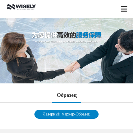
Oбразец
Лазерный маркер-Oбразец