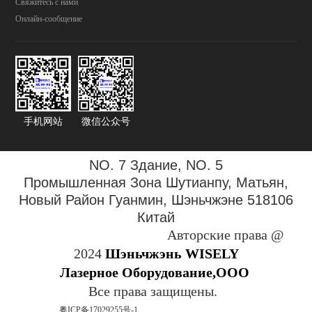
Свяжитесь с нами
Онлайн-сообщение
手机网站
微信公众号
NO. 7 Здание, NO. 5
Промышленная Зона
Шутианпу, Матьян,
Новый Район Гуанмин, Шэньчжэне 518106
Китай
Авторские права @
2024
Шэньчжэнь WISELY
Лазерное Оборудование,ООО
Все права защищены.
粤ICP备17029255号-1