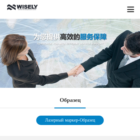
Oбразец
Лазерный маркер-Oбразец