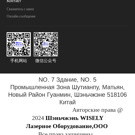
Контакт
Свяжитесь с нами
Онлайн-сообщение
手机网站
微信公众号
NO. 7 Здание, NO. 5
Промышленная Зона
Шутианпу, Матьян,
Новый Район Гуанмин, Шэньчжэне 518106
Китай
Авторские права @
2024
Шэньчжэнь WISELY
Лазерное Оборудование,ООО
Все права защищены.