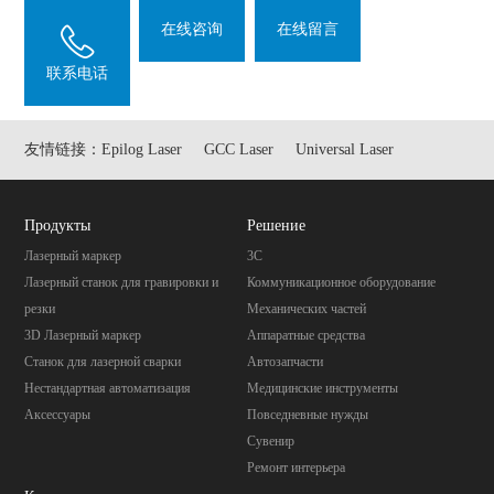
在线咨询
在线留言
联系电话
友情链接：
Epilog Laser
GCC Laser
Universal Laser
Продукты
Pешение
Лазерный маркер
3C
Лазерный станок для гравировки и
Коммуникационное оборудование
резки
Механических частей
3D Лазерный маркер
Aппаратные средства
Станок для лазерной сварки
Автозапчасти
Нестандартная автоматизация
Mедицинские инструменты
Аксессуары
Повседневные нужды
Cувенир
Pемонт интерьера