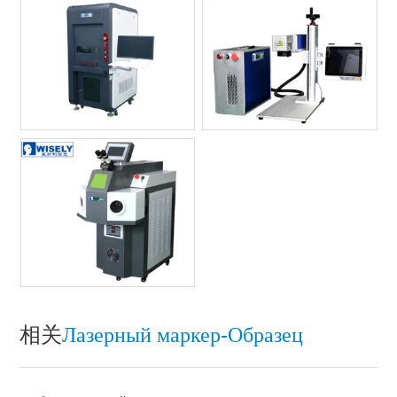
相关
Лазерный маркер-Oбразец