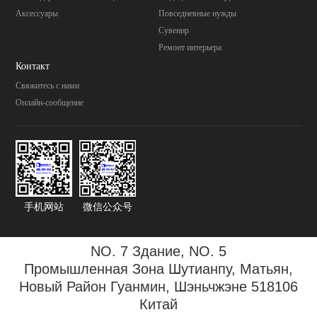
Аксессуары
Повседневные нужды
Cувенир
Pемонт интерьера
Контакт
Свяжитесь с нами
Онлайн-сообщение
手机网站
微信公众号
NO. 7 Здание, NO. 5
Промышленная Зона
Шутианпу, Матьян,
Новый Район Гуанмин, Шэньчжэне 518106
Китай