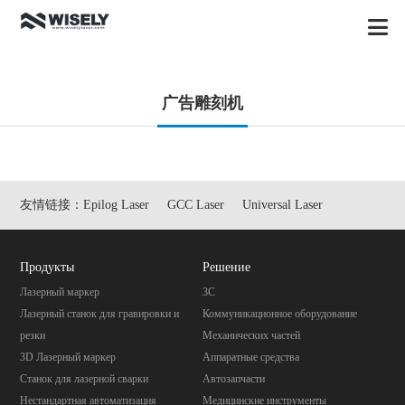
广告雕刻机
友情链接：
Epilog Laser
GCC Laser
Universal Laser
Продукты
Pешение
Лазерный маркер
3C
Лазерный станок для гравировки и
Коммуникационное оборудование
резки
Механических частей
3D Лазерный маркер
Aппаратные средства
Станок для лазерной сварки
Автозапчасти
Нестандартная автоматизация
Mедицинские инструменты