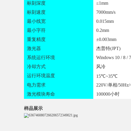
标刻深度
≤1mm
标刻速度
7000mm/s
最小线宽
0.015mm
最小字符
0.2mm
重复精度
±0.003mm
激光器
杰普特
(JPT)
系统运行环境
Windows 10 / 8 / 
冷却方式
风冷
运行环境温度
15℃~35℃
电力需求
220V/单相/
50Hz
激光模块寿命
100000小时
样品展示