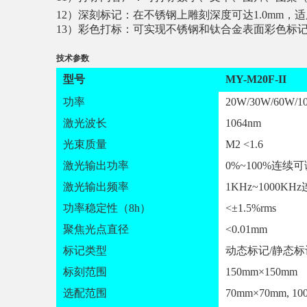
12）深刻标记：在不锈钢上雕刻深度可达1.0mm
13）彩色打标：可实现不锈钢和钛合金表面彩色标
技术参数
型号
MY-M20F-II
功率
20W/30W/60W/1
激光波长
1064nm
光束质量
M2 <1.6
激光输出功率
0%~100%
连续可
激光输出频率
1KHz~1000KHz
功率稳定性（8h）
<±1.5%rms
聚焦光点直径
<0.01mm
标记类型
动态标记/静态标
标刻范围
150mm×150mm
选配范围
70mm×70mm, 10