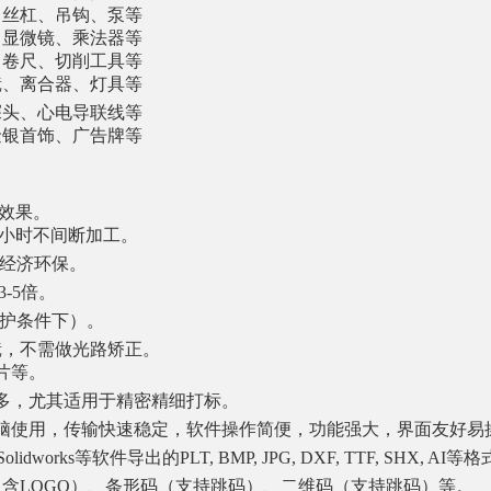
、丝杠、吊钩、泵等
、显微镜、乘法器等
、卷尺、切削工具等
镜、离合器、灯具等
探头、心电导联线等
金银首饰、广告牌等
标效果。
24小时不间断加工。
，经济环保。
-5倍。
维护条件下）。
镜，不需做光路矫正。
片等。
之多，尤其适用于精密精细打标。
电脑使用，传输快速稳定，软件操作简便，功能强大，界面友好易
Solidworks等软件导出的PLT, BMP, JPG, DXF, TTF, SHX, AI
（含LOGO）、条形码（支持跳码）、二维码（支持跳码）等。