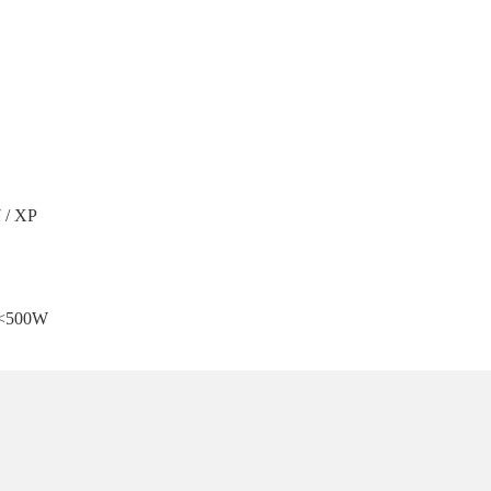
7 / XP
/<500W