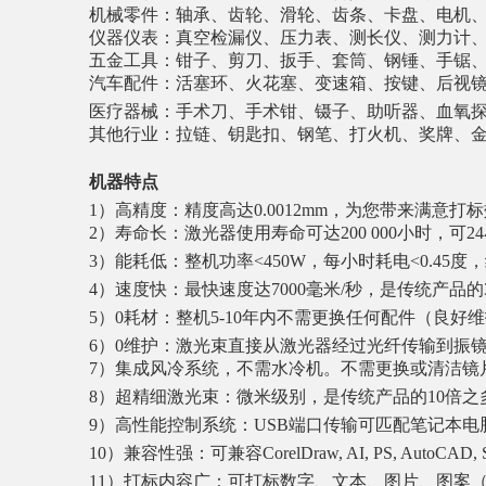
机械零件：轴承、齿轮、滑轮、齿条、卡盘、电机
仪器仪表：真空检漏仪、压力表、测长仪、测力计
五金工具：钳子、剪刀、扳手、套筒、钢锤、手锯
汽车配件：活塞环、火花塞、变速箱、按键、后视
医疗器械：手术刀、手术钳、镊子、助听器、血氧
其他行业：拉链、钥匙扣、钢笔、打火机、奖牌、
机器特点
1）高精度：精度高达0.0012mm，为您带来满意打
2）寿命长：激光器使用寿命可达200 000小时，可
3）能耗低：整机功率<450W，每小时耗电<0.45度
4）速度快：最快速度达7000毫米/秒，是传统产品的3
5）0耗材：整机5-10年内不需更换任何配件（良好
6）0维护：激光束直接从激光器经过光纤传输到振
7）集成风冷系统，不需水冷机。不需更换或清洁镜
8）超精细激光束：微米级别，是传统产品的10倍
9）高性能控制系统：USB端口传输可匹配笔记本
10）兼容性强：可兼容CorelDraw, AI, PS, AutoCAD, 
11）打标内容广：可打标数字、文本、图片、图案