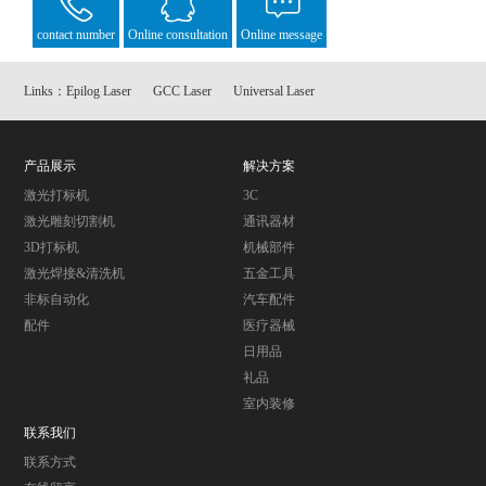
contact number
Online consultation
Online message
Links：
Epilog Laser
GCC Laser
Universal Laser
产品展示
解决方案
激光打标机
3C
激光雕刻切割机
通讯器材
3D打标机
机械部件
激光焊接&清洗机
五金工具
非标自动化
汽车配件
配件
医疗器械
日用品
礼品
室内装修
联系我们
联系方式