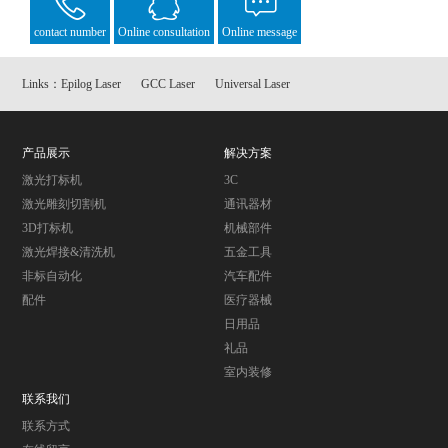
contact number
Online consultation
Online message
Links：
Epilog Laser
GCC Laser
Universal Laser
产品展示
解决方案
激光打标机
3C
激光雕刻切割机
通讯器材
3D打标机
机械部件
激光焊接&清洗机
五金工具
非标自动化
汽车配件
配件
医疗器械
日用品
礼品
室内装修
联系我们
联系方式