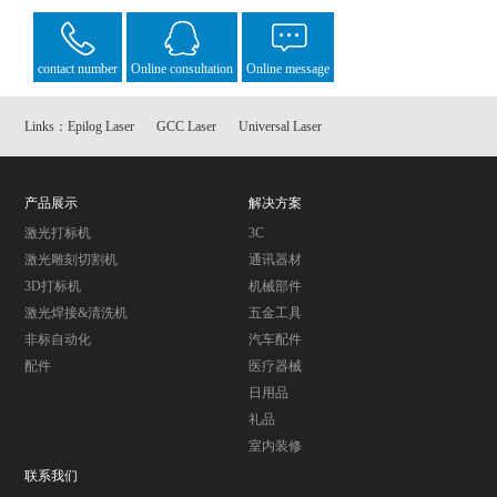
contact number
Online consultation
Online message
Links：
Epilog Laser
GCC Laser
Universal Laser
产品展示
解决方案
激光打标机
3C
激光雕刻切割机
通讯器材
3D打标机
机械部件
激光焊接&清洗机
五金工具
非标自动化
汽车配件
配件
医疗器械
日用品
礼品
室内装修
联系我们