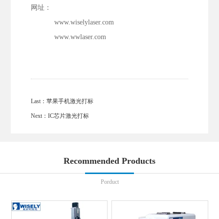
网址：
www.wiselylaser.com
www.wwlaser.com
Last：
苹果手机激光打标
Next：
IC芯片激光打标
Recommended Products
Porduct